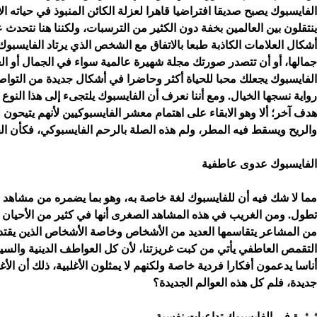
الفايسبوك يصبح صديقا افتراضيا قاهرا لعزلة الكائن المنبوذ في حياته 
ينتقلون بين العالمين بخفة دون الكثير من الترسبات، ولكننا هنا نتحدث 
أشكال العلامات الكاذبة طبعا بالاتفاق مع الشخص الذي يرتاد الفايسبو
جمالها، أو أن تتصدر صورتك مجلة شهيرة عالمية سواء في الجمال أو الع
الفايسبوك يجعلك محبا للحياة أكثر وحاضرا في أشكال جديدة من التوا
رواية نسجها الخيال. ومع أننا نعرف أن الفايسبوك يلتجىء إلى هذا النوع
هدف آخر؛ ألا وهو الابقاء على اهتمام معشر الفايسبوكيين لأنهم يتيحون 
والريح ويسقط فيه المطر، ولم هذه الصلة بالرحم الفايسبوكي، فكأن 
الفايسبوك عدوى عاطفية
مما لا شك فيه أن للفايسبوك لغة خاصة به، وهو بما يضمره من مشاهد ص
تطول. ومن الغريب في هذه المشاهد الصغرى أنها في كثير من الأحيان تم
من المشاعر يتقاسمها العديد من الأشخاص وخاصة الأشخاص الذين يقتدون
التقمص العاطفي يأتي من كبت غريزتنا، لأن كل العواطف الدينية والسياسي
أناسا يدعمون أفكارا فردية خاصة ولكنهم لا يمثلون الأغلبية، ذلك أن ال
جديدة، فلم كل هذه العوالم الجديدة؟
ثرثرة في الفايسبوك تداعيات نفسية