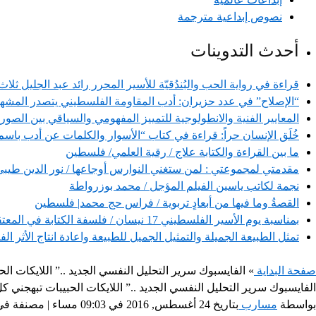
نصوص إبداعية مترجمة
أحدث التدوينات
قراءة في رواية الحب والبُندُقيّة للأسير المحرر رائد عبد الجلي
“الإصلاح” في عدد حزيران: أدب المقاومة الفلسطيني يتصدر المشهد
المعايير الفنية والانطولوجية للتمييز المفهومي والسياقي بين الصور
خُلَق الإنسان حراً: قراءة في كتاب “الأسوار والكلمات عن أدب ب
ما بين القراءة والكتابة علاج / رقية العلمي/ فلسطين
مقدمتي لمجموعتي : لمن ستغني النوارس أوجاعها / نور الدين طيبي
نجمة لكاتب ياسين الفيلم المؤجل / محمد بوزرواطة
القصةُ وما فيها من أبعادٍ تربوية / فراس حج محمد| فلسطين
بمناسبة يوم الأسير الفلسطيني 17 نيسان / فلسفة الكتابة في المعتقل وقراءة في سوسيولوجيا أدب الحرية / ناشرون فلسطينيون
تمثل الطبيعة الجميلة والتمثيل الجميل للطبيعة واعادة انتاج الأثر ال
صفحة البداية
» الفايسبوك سرير التحليل النفسي الجديد ..” اللايكات ال
الفايسبوك سرير التحليل النفسي الجديد ..” اللايكات الحبيبات تبهجني ك
بواسطة
مسارب
بتاريخ 24 أغسطس, 2016 في 09:03 مساء | مصنفة في