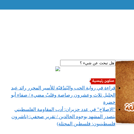
قراءة في رواية الحب والبُندُقيّة للأسير المحرر رائد عبد
الجليل ثلاث وعشرون رصاصة وقلبٌ مضيء / صفاء أبو
خضرة
"الإصلاح" في عدد حزيران: أدب المقاومة الفلسطيني
يتصدر المشهد بوجوه الخالدين / تقرير صحفي: (ناشرون
فلسطينيون: فلسطين المحتلة)