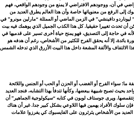
افتراضي في آن، ووجودهم الافتراضي لا يمنع من وجودهم الواقعي، فهم
بوك إلى الرفع من معنوياتها خاصة وأن هذا العالم يطرق العديد من
” ليوناردو دافينشي” في الزمن الماضي أو الممثلة “مارلين مونرو” في
كن أن تحدث تغييرا حقيقيا. كل هذا الكذب الجميل الذي يوهمك فيه بيت
أنه في حاجة إلى التصديق، فهو يمنح حياة أخرى تسير على قدميها في
ورة بائدة، إلا أنه يحقق الفرح للكثير من الأشخاص، رغم أن هدفه هو
هذا الالتفاف والألفة المشعة داخل هذا البيت الأزرق الذي تدخله الشمس
 ما؛ سواء الفرح أو الغضب أو الحزن أو الحب أو الجنس واللائحة
بحيث تصبح شبيهة ببعضها، وكأنها تتدفأ بهذا التشابه، فنجد العديد
 وتتقمصها. ويرى جوستاف لوبون في كتابه “سيكولوجية الجماهير” أن
فإن سلوك الأفراد يهمين فيها اللاوعي بشكل كبير جدا. غير أن هناك
فإن العديد من الأشخاص يثرثرون على الفايسبوك كي يفرزوا علامات