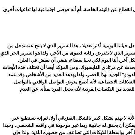
انقطاع عن ذاتيته الخاصة، أم أنه فوضى اجتماعية لها تداعيات أخرى
حياتنا اليومية أكثر تعديلا ، هذا السرير الذي لا ينتج عنه تدخل من
سرير الذي لا يفترض رقابة قصوى من الآخر، ولذا هو السرير الحر الذي
ل آخر، أننا اليوم لكي نحيا سعداء، ينبغي أن نعيش في العلن.
تتحدث عن مرتادي الفايسبوك. ومن المؤكد أيضا أن تختلف هذه الأبحاث
دودو” الجديد لهذا العصر، ولذا يهدهد العديد من الأشخاص وقد عمد
علاقات الاجتماعية لأنه أصبح يعوض التواصل الواقعي بالتواصل
لعديد من النكسات الفردية لأنه يجعل الفرد بمنأى عن العدم
أنه لا يهتم بشكل كبير بالشكل الفيزيائي أولا، ثم إنه يستطيع عبر
 يمكن أن يحقق له جاذبية ربما غير موجودة في واقعه الشخصي، وحبذا
ا آخر بواسطة اللايكات التي تضاعف من حضوره اللذيذ، ولذا فإن