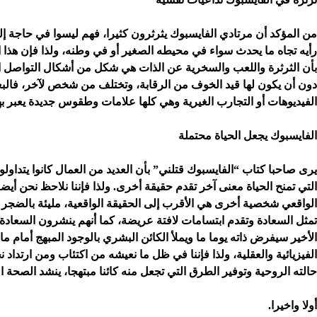
من المؤكد أن مرتادي الفايسبوك يثرثرون كثيرا، فهم ليسوا في حاجة إل
رأيه تجاه ما يحدث سواء في محيطه الصغير أو في وطنه، ولذا فإن هذا 
بأن الثرثرة واللعب والسخرية عن الذات هي شكل من أشكال التواصل الع
دون أن يكون لها قيد الخوف من الرقابة، وتختلف من شخص لآخر، فالب
الفيديوهات أو التجارب الغيرية وهي كلها علامات وطقوس جديدة يعبر به
الفايسبوك يجعل الحياة محتملة
يرى صاحبا كتاب “الفايسبوك قتلني” بأن العديد من العمال كانوا يتداو
التي تمنح الحياة معنى آخر تقدم حقيقة أخرى. ولذا فإننا نلاحظ نحن أيض
الواقعي شخصية أخرى هي الأقرب إلى الحقيقة الواقعية، مليئة بالضجر و
تمثل السعادة وتقدم ابتسامات لافتة عريضة، كما أنهم ينشرون السعادة ا
الأخير سيفرض ذاته يوما ما ويملأ الكائن البشري بالوجود المبهج أمام 
الفيزيائية والعقلية، ولذا فإننا في ظل ما نعيشه من اكتئاب ومن ارتدا
حالته الروحية وتوفير الطرق التي تجعل منه كائنا مبتهجا، ينشد الصحة ا
أولا واخيرا.