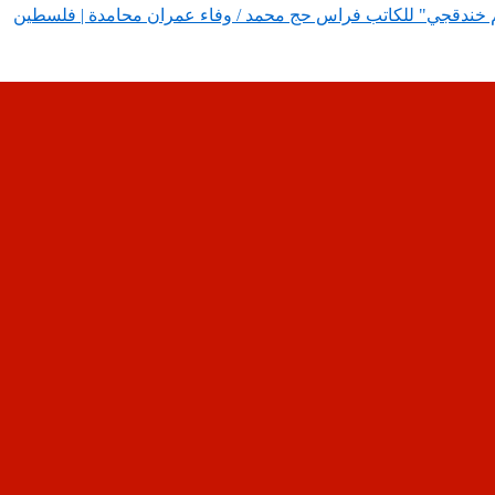
اسم خندقجي" للكاتب فراس حج محمد / وفاء عمران محامدة | فلسطين