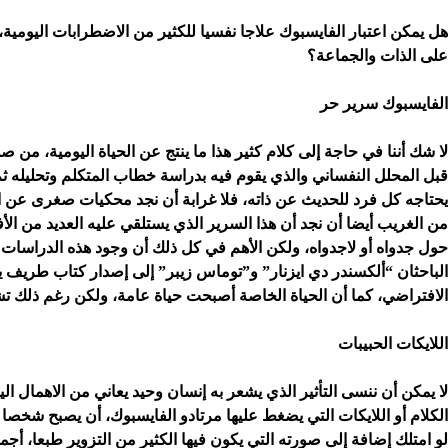
هل يمكن اعتبار الفايسبوك علاجا نفسيا للكثير من الاضطرابات اليومية
على الذات والجماعة؟
الفايسبوك سرير حر
لا شك أننا في حاجة إلى كلام كثير هذا ما ينتج عن الحياة اليومية، من صد
قبل المحلل النفساني والذي يقوم فيه بدراسة خطاب المتكلم وتحليله ثم 
يحتاجه كل فرد للحديث عن ذاته، فلا غرابة أن نجد محكيات صغرى عن الذات
من الغريب أيضا أن نجد أن هذا السرير الذي يستلقي عليه العديد من الأ
حول جدواه أو لاجدواه، ولكن الأهم في كل ذلك أن وجود هذه الدراسات يث
الباحثان “ألكسندر دي ايزنار” و”توماس زيبر” إلى إصدار كتاب طريف يح
الافتراضي، كما أن الحياة الخاصة أصبحت حياة عامة، ولكن رغم ذلك تشير
اللايكات الحبيبات
لا يمكن أن ننسى التأثير الذي يشعر به إنسان وحيد يعاني من الاهمال اليو
الكلام أو اللايكات التي يضغط عليها مرتادو الفايسبوك، أن يصبح شخصا
لو امتلك إضافة إلى صورته التي يكون فيها الكثير من التزوير طبعا، 