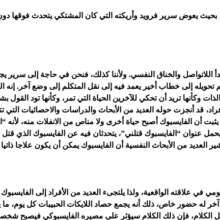
، بحيث يعوض سرير فرويد وأريكته التي كان المشتكي يتحدث فوقها دون 
أ اللاتواصل والخناق النفسي. ولأننا كذلك، فنحن في حاجة إلى سرير يجعل 
تحويله إلى خطاب أخير يعمد فيه إلى نقل المتكلم إلى وضع آخر. إنه ال
 وكأنها تريد أن تحكي للآخرين الحياة التي تمر، وكأنها تود القول بشك
فراد، قد أنجزت حوله العديد من الأبحاث والدراسات والاحصائيات التي 
بت أن الفايسبوك أصبح حياة أخرى ولا مناص من الانفلات منه، لأنه “ال
مل عنوان “الفايسبوك قتلني”، يتحدثان فيه عن الفايسبوك الذي قتل ال
 العديد من الأبحاث النفسية أن الفايسبوك يمكن أن يكون علاجا ذاتيا ل
مي في علاقته الواقعية، ولذا يلتجىء العديد من الأفراد إلى الفايسبوك ل
 آخر له حضور خاص، ذلك أنه يجمع حصاد اللايكات الحبيبات كل يوم، ما
أجمل الكلام، فإن ذلك الكلام سيؤثر على مصيره الفايسبوكي فيصبح شخص