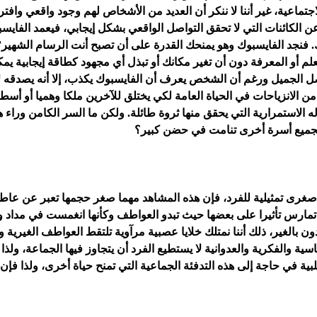
الاجتماعية، غير أننا لا ننكر أن العديد من الأشخاص لهم وجود واقعي و
عن الكائنات التي لا تحقق التواصل الواقعي بشكل إيجابي، فيعمد الفايس
ك. فنجد الفايسبوك وهو يمنحك القدرة على أن تصبح أنت الرسام الشهير
لم أو المعرفة دون أن تغير مكانك أو تبذل أي مجهود كطاقة إيجابية يم
صل الجميل ورغم أن الشخص يعرف أن الفايسبوك يكذب، إلا أنه يصدقه ل
 من الانزياحات في الحياة العامة لكي يختلق للآخرين ملكا وهميا أو أسط
له الاستمرارية التي يحقق منها ثروة طائلة. ولكن ما السر الكامن وراء 
الجميع أسرة أخرى تنامت في حضن كبير؟
غرى تمثيلية للفرد، فإن هذه المشاهد مهما صغر حجمها تعبر عن عاطفة
ارس تأثيرا على بعضها حيث تبدو العواطف وكأنها انغمست في مداد واحد 
 بالغير، ذلك أننا نمتلك خلايا عصبية مرآوية تلتقط العواطف الغيرية
ة والفكرية والعدوانية لا يستطيع الفرد أن يتجاوز فيها الجماعة، ولذا 
أغلبية في حاجة إلى هذه التدفئة الجماعية التي تمنح حياة أخرى، ولذا 