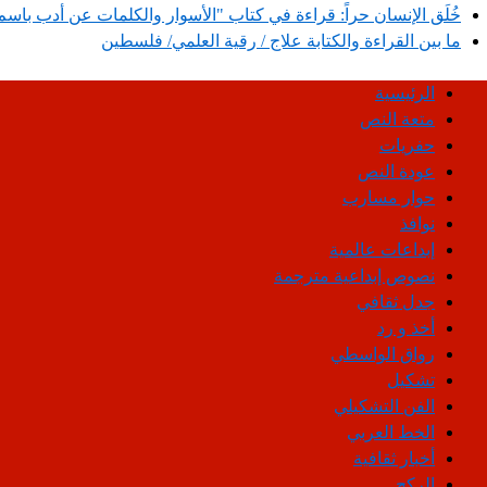
خُلَق الإنسان حراً: قراءة في كتاب "الأسوار والكلمات عن أدب ب
ما بين القراءة والكتابة علاج / رقية العلمي/ فلسطين
الرئيسية
متعة النص
حفريات
عودة النص
حوار مسارب
نوافذ
إبداعات عالمية
نصوص إبداعية مترجمة
جدل ثقافي
أخذ و رد
رواق الواسطي
تشكيل
الفن التشكيلي
الخط العربي
أخبار ثقافية
الركح