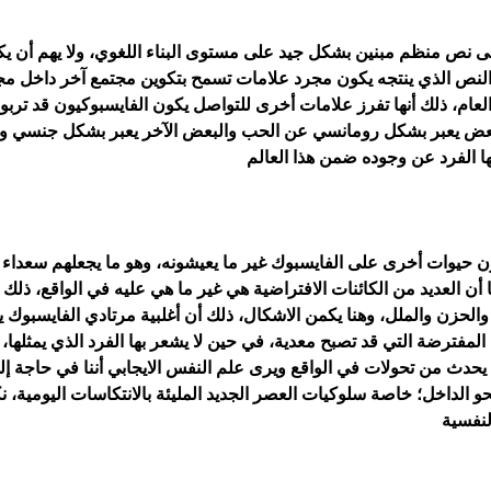
ى نص منظم مبنين بشكل جيد على مستوى البناء اللغوي، ولا يهم أن يكو
النص الذي ينتجه يكون مجرد علامات تسمح بتكوين مجتمع آخر داخل مجت
ام، ذلك أنها تفرز علامات أخرى للتواصل يكون الفايسبوكيون قد تربو
عض يعبر بشكل رومانسي عن الحب والبعض الآخر يعبر بشكل جنسي والآ
ا الفرد عن وجوده ضمن هذا العالم
لون حيوات أخرى على الفايسبوك غير ما يعيشونه، وهو ما يجعلهم سعدا
ا أن العديد من الكائنات الافتراضية هي غير ما هي عليه في الواقع، ذل
الحزن والملل، وهنا يكمن الاشكال، ذلك أن أغلبية مرتادي الفايسبوك 
لمفترضة التي قد تصبح معدية، في حين لا يشعر بها الفرد الذي يمثلها،
ما يحدث من تحولات في الواقع ويرى علم النفس الايجابي أننا في حاجة 
د نحو الداخل؛ خاصة سلوكيات العصر الجديد المليئة بالانتكاسات اليومي
لنفسية