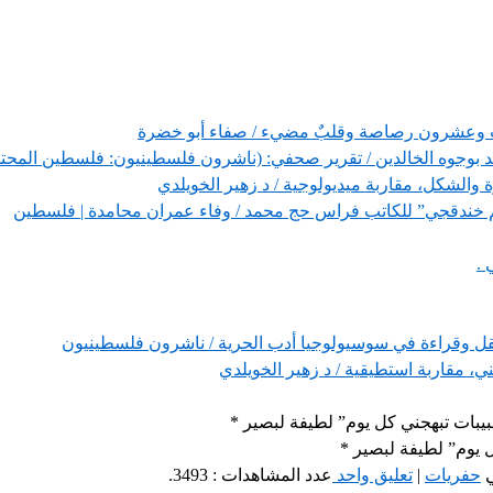
ل ثلاث وعشرون رصاصة وقلبٌ مضيء / صفاء أبو خضرة
 بوجوه الخالدين / تقرير صحفي: (ناشرون فلسطينيون: فلسطين المحتل
ة والشكل، مقاربة ميديولوجية / د زهير الخويلدي
اسم خندقجي” للكاتب فراس حج محمد / وفاء عمران محامدة | فلسطين
 .
فني، مقاربة استطيقية / د زهير الخويلدي
حبيبات تبهجني كل يوم” لطيفة لبصير *
ل يوم” لطيفة لبصير *
حفريات
|
تعليق واحد
عدد المشاهدات : 3493.