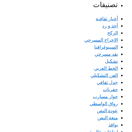
تصنيفات
أخبار ثقافية
أخذ و رد
الركح
الإخراج المسرحي
السينوغرافيا
نقد مسرحي
تشكيل
الخط العربي
الفن التشكيلي
جدل ثقافي
حفريات
حوار مسارب
رواق الواسطي
عودة النص
متعة النص
نوافذ
إبداعات عالمية