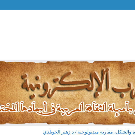
ة والشكل، مقاربة ميديولوجية / د زهير الخويلدي