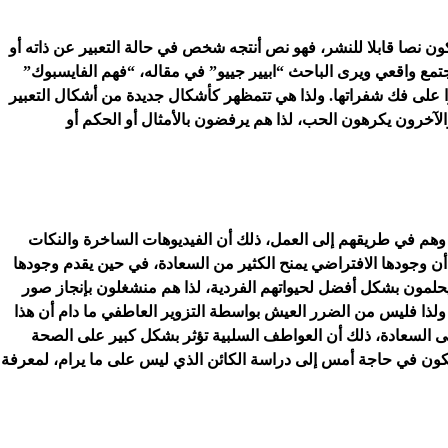
ن نصا قابلا للنشر، فهو نص أنتجه شخص في حالة التعبير عن ذاته أو
مع واقعي ويرى الباحث “ابيير جييو” في مقاله، “فهم الفايسبوك”
ا على فك شفراتها. ولذا هي تتمظهر كأشكال جديدة من أشكال التعبير
خرون يكرهون الحب، لذا هم يرفضون بالأمثال أو الحكم أو
ء وهم في طريقهم إلى العمل، ذلك أن الفيديوهات الساخرة والنكات
ك أن وجودها الافتراضي يمنح الكثير من السعادة، في حين يقدم وجودها
يحلمون بشكل أفضل لحيواتهم الفردية، لذا هم منشغلون بإنجاز صور
 ولذا فليس من الضرر العيش بواسطة التزوير العاطفي ما دام أن هذا
إلى السعادة، ذلك أن العواطف السلبية تؤثر بشكل كبير على الصحة
ة، نكون في حاجة أمس إلى دراسة الكائن الذي ليس على ما يرام، لمعرفة