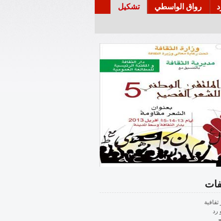
د
رواق الواسطي
تشكيل
فات
 ثقافية
 رد
ح