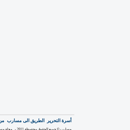
أسرة التحرير
الطريق الى مسارب
من
مسارب © جميع الحقوق محفوظة 2011
- .
مجلة مس