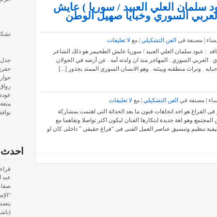
د سلمان العلي العبيد / سوريا ) عايش
العربي السوري وخبايا صهيل الوطن
تشكي
الفن التشكيلي
| مع
لا تعليقات
ناقد : عبود سلمان العلي العبيد / سوريا عايش الطحيمر هو ذلك الشاعر
جدل 
 . العربي السوري . المهاجر منذ ان ولدته أمه . عن أرضه في الجولان
حفري
بابه . وتراث منطقته وبيئته . وهو الانسان السوري الممتد بجذور [...]
حوار
رواق
عودة
الفن التشكيلي
| مع
لا تعليقات
متعة
فراغ هو احد اتجاهات فنون ما بعد الحداثة التى اهتمت بمشاركة
نوافذ
المجتمع وهو لغة جديدة ابتكارها الفنان ليكون اكثر تواصلا وتفاهما مع
فية تنظيم وتنسيق عناصر العمل الفنى فى “فراغ حقيقي ” داخلى كان او
احدث 
قراءة
عبد 
صفاء
“الإص
يتصدر
(ناش