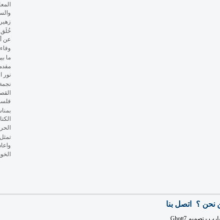
المعا
والسي
زهير 
خُلَق
عن أ
وفاء
ما بي
مقدم
نور ا
نجمة 
القصة
فلس
الكتا
الحر
تمثل 
واعاد
الخوي
 نحن ؟
اتصل بنا
ارب
- تصميم
Ghott7