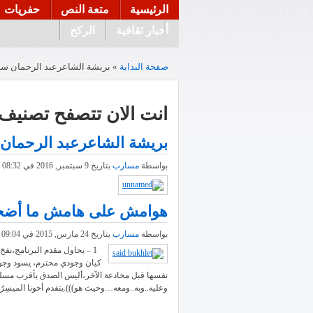
الرئيسية
متعة النص
حفريات
أخبار ثقافية
الركح
صفحة البداية
» بريشة الشاعرعبد الرحمان س
انت الان تتصفح تصنيف 
بريشة الشاعرعبد الرحمان
بواسطة
مسارب
بتاريخ 9 سبتمبر, 2016 في 08:32 مساء | مصنفة في
هوامش على هامش ما أضحى 
بواسطة
مسارب
بتاريخ 24 مارس, 2015 في 09:04 مساء | مصنفة في
1 – يحاول مقدم البرنامج،نفخ
كيان وجودي محترم، يسود وجوده 
نفسها قبل مخادعة الآخر،أليس الصدق بأقرب مسلك ن
وعليه..وبه..ومعه…وحيث هو))).يتقدم أخونا الميسِرُ