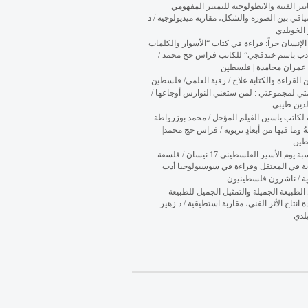
يير الفنية والانطولوجية للتمييز المفهومي
اقي بين الصورة والشكل، مقاربة ميديولوجية / د
الخويلدي
 الإنسان حراً: قراءة في كتاب “الأسوار والكلمات
دب باسم خندقجي” للكاتب فراس حج محمد /
 عمران محامدة | فلسطين
ن القراءة والكتابة علاج / رقية العلمي/ فلسطين
تي لمجموعتي : لمن ستغني النوارس أوجاعها /
لدين طيبي .
لكاتب ياسين الفيلم المؤجل / محمد بوزرواطة
ُ وما فيها من أبعادٍ تربوية / فراس حج محمد|
طين
بمناسبة يوم الأسير الفلسطيني 17 نيسان / فلسفة
بة في المعتقل وقراءة في سوسيولوجيا أدب
ية / ناشرون فلسطينيون
الطبيعة الجميلة والتمثيل الجميل للطبيعة
ة انتاج الأثر الفني، مقاربة استطيقية / د زهير
لدي