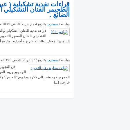
قراءات نقدية تشكيلية ( عبو
الطحيمر الفنان التشكيلي 
الضائع .
بواسطة
مسارب
بتاريخ 4 مارس, 2012 في 10:19 مساء | مصنفة في
قراءة نقدية للفنان التشكيلي وال
التشكيلي الفنان المصور التصويري
السوري المحتل . والنازح عن تربة أجداده . وتاريخ أح
بواسطة
مسارب
بتاريخ 27 يناير, 2012 في 03:19 مساء | مصنفة في
فن التجهيز فى ال
الجمهور وربط الفن 
الجمهور فهو يشير الى فكرة ومفهوم “العرض” وكي
خارجى [...]