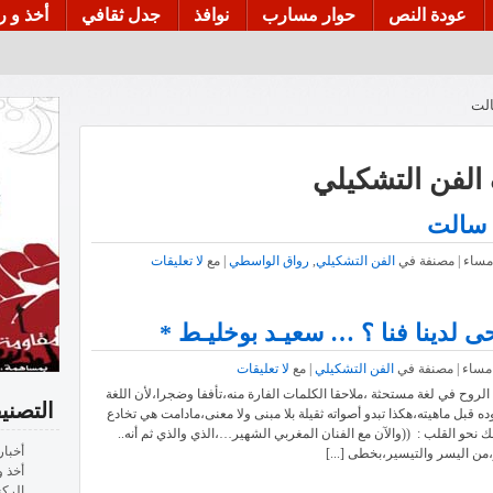
عودة النص
حوار مسارب
نوافذ
جدل ثقافي
أخذ و ر
الت
الفن التشكيلي
 سالت
الفن التشكيلي
,
رواق الواسطي
| مع
لا تعليقات
لدينا فنا ؟ … سعيـد بوخليـط *
الفن التشكيلي
| مع
لا تعليقات
 الروح في لغة مستحثة ،ملاحقا الكلمات الفارة منه،تأففا وضجرا،لأن اللغة
التصني
قبل ماهيته،هكذا تبدو أصواته ثقيلة بلا مبنى ولا معنى،مادامت هي تخادع
حو القلب : ((والآن مع الفنان المغربي الشهير…،الذي والذي ثم أنه..
أخبار
،من اليسر والتيسير،بخطى [...]
أخذ و
الرك