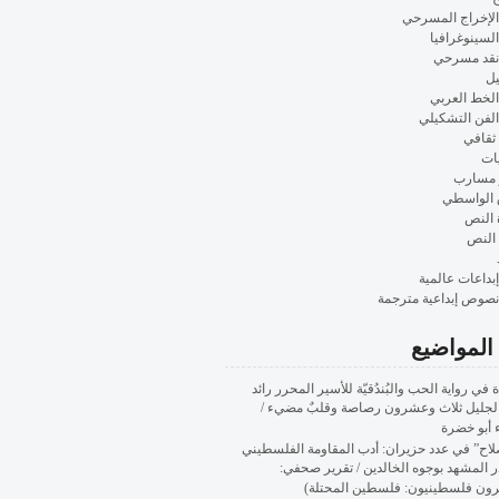
الإخراج المسرحي
السينوغرافيا
نقد مسرحي
ل
الخط العربي
الفن التشكيلي
ثقافي
ات
 مسارب
 الواسطي
 النص
 النص
إبداعات عالمية
نصوص إبداعية مترجمة
المواضيع
 في رواية الحب والبُندُقيّة للأسير المحرر رائد
الجليل ثلاث وعشرون رصاصة وقلبٌ مضيء /
 أبو خضرة
لاح” في عدد حزيران: أدب المقاومة الفلسطيني
 المشهد بوجوه الخالدين / تقرير صحفي:
رون فلسطينيون: فلسطين المحتلة)