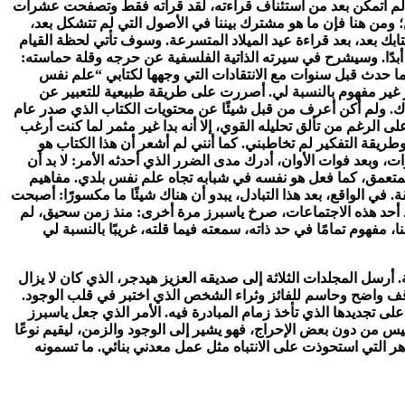
وكتابك. لم أتمكن بعد من استئناف قراءته، لقد قرأته فقط وتصفحت عشرات
؛ ومن هنا فإن ما هو مشترك بيننا في الأصول التي لم تتشكل بعد،
تابك بعد، بعد قراءة عيد الميلاد المتسرعة. وسوف تأتي لحظة القيام
أبدًا. وسيشرح في سيرته الذاتية الفلسفية عن حرجه وقلة حماسته:
ما حدث قبل سنوات مع الانتقادات التي وجهها لكتابي “علم نفس
مخطوطة في ذلك الوقت. كان الأمر غير مفهوم بالنسبة لي. أصررت على طريقة طبيعية للتعبير عن
ر هناك. ولم أكن أعرف من قبل شيئًا عن محتويات الكتاب الذي صدر عام
 وعلى الرغم من تألق تحليله القوي، إلا أنه بدا غير مثمر لما كنت أرغب
قة التفكير لم تخاطبني. كما أنني لم أشعر أن هذا الكتاب هو
وبعد فوات الأوان، أدرك مدى الضرر الذي أحدثه الأمر: لا بد أن
لمتعمق، كما فعل هو نفسه في شبابه تجاه علم نفس بلدي. مفاهيم
 في الواقع، بعد هذا التبادل، يبدو أن هناك شيئًا ما مكسورًا: أصبحت
بعد أحد هذه الاجتماعات، صرخ ياسبرز مرة أخرى: منذ زمن سحيق، لم
 مفهوم تمامًا في حد ذاته، سمعته فيما قلته، غريبًا بالنسبة لي
رسل المجلدات الثلاثة إلى صديقه العزيز هيدجر، الذي كان لا يزال
وقف واضح وحاسم للفائز وثراء الشخص الذي اختبر في قلب الوجود.
ى تجديدها الذي تأخذ زمام المبادرة فيه. الأمر الذي جعل ياسبرز
 من دون بعض الإحراج، فهو يشير إلى الوجود والزمن، ليقيم نوعًا
ر التي استحوذت على الانتباه مثل عمل معدني بنائي. ما تسمونه