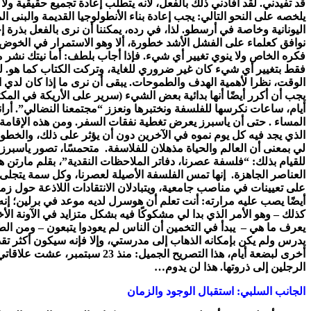
قد تفيدني. لقد أفادني ذلك بالفعل، لأنه يتطلب إعادة تجميع حقيقية 
يلخصه على النحو التالي: يجب إعادة بناء الأنطولوجيا القديمة والبنى ا
اليونانية وخاصة في أرسطو. لذا، في رده، يمكننا أن نرى بالفعل بذرة 
نوافق كعلماء على الفشل الأشد خطورة، ألا وهو الاستمرار في الخوض 
فكره الخاص ولا ينوي تغيير أي شيء. فإذا أجاب بلطف: أما نيتك نشر م
فقط بتغيير أي شيء كان غير ضروري للغاية، وتركت الكتاب كما هو. لنف
الوقت، نظرا لأهمية الهدف والطموحات. يبقى أن نرى ما إذا كان لدي ال
يجب أن أكرر أيضًا أنها بدائية بعض الشيء (سرير على الأريكة في الم
أيام، ساعات نكرسها للفلسفة ونختبرها ونعزز “مجتمعنا النضالي”. أرا
المساء . حتى أن ياسبرز يعرض تغطية نفقات السفر. ومن هذه الإقامة 
الذي يجد فيه كل يوم نموه في الآخرين دون أن يؤثر على ذلك، والخطوة ا
لي بمعنى أن العالم والحياة مذهلان للفلاسفة. متحمسًا، تصور ياسبرز 
للقيام بذلك: “فلسفة عصرنا، دفاتر الملاحظات النقدية”، بقلم مارتن 
العناصر الجاهزة. إنها تمس الفلسفة الأصيلة لعصرنا، وكل سمة يتج
على تعيينات في مناصب جامعية، ويتبادلان الانتقادات اللاذعة حول زم
أيضًا يصب عليه مرارته: أنت تعلم أن هوسرل لديه موعد في برلين؛ إنه
كذلك – وهو الأمر الذي بدا لي مشكوكًا فيه بشكل متزايد في الآونة ال
يعرف ما هي – يبدأ في التخمين أن الناس لم يعودوا يتبعون – ومن الطبي
أخرى لبضعة أيام، هذا التصري
الرجلين إلى ذروتها. هذا لن يدوم…
الجانب السلبي: استقبال الوجود والزمان