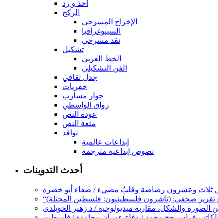
أخذ و رد
الركح
الإخراج المسرحي
السينوغرافيا
نقد مسرحي
تشكيل
الخط العربي
الفن التشكيلي
جدل ثقافي
حفريات
حوار مسارب
رواق الواسطي
عودة النص
متعة النص
نوافذ
إبداعات عالمية
نصوص إبداعية مترجمة
أحدث التدوينات
الجليل ثلاث وعشرون رصاصة وقلبٌ مضيء / صفاء أبو خضرة
 / تقرير صحفي: (ناشرون فلسطينيون: فلسطين المحتلة)
ين الصورة والشكل، مقاربة ميديولوجية / د زهير الخويلدي
” للكاتب فراس حج محمد / وفاء عمران محامدة | فلسطين