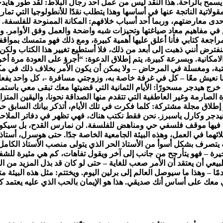
ولا يسمح بالراحة. هذا النقد ليس من عمل أحد رجال البلاط: لقد طور 
لمقولاتية الناتجة عنها في أساسها وهذا يتطلب نقدًا للأنطولوجيا التي ت
إحدى معارضتهم، وربما أحد أسباب خلافهم: المكانة الممنوحة للفلسفة. ف
في مفاهيم معاد صياغتها وتحيزات شبه واضحة والعمل وفق الأوامر. وبا
راجعة كتابي فأنا أعلق عليها أهمية كبيرة، ومع ذلك فهو متمسك بمواقفه
ترض أنني ذهبت إلى أبعد من ذلك، فلا أستطيع تغيير هذا الكتاب ولكن 
امكانية. وبسرعة كبيرة، يتم إطلاق الدعوة: “أجرؤ على العودة مرة أخر
كتبة، ومغسلة في المرحاض – ولا يمكن أن يكون الأمر بخلاف ذلك في مكا
نا نعيش معًا – كل في غرفة خاصة به، وزوجتي مسافرة -، كل واحد يفعل 
خرج هيدجر مسحورًا: الأيام الثمانية التي قضيتها معك تبقى معي باست
لصارمة وغير العاطفية التي تتقدم منها الصداقة نحونا، واليقين المتزا
إطلاق مجلة مشتركة: كلما فكرت في تلك الأيام، أتذكر بيانك السابق حو
هيدجر وكارل ياسبرز. نحن فقط نكتب هناك، فهي تظهر في دفاتر الملاحظا
لى فيها موقف فلسفي حي ومناهض للفلسفة. لن نمارس القدح، بل سيكون
لائهما في العمل، وهذه البيئة الجامعية الخاصة جدًا. حتى هوسرل، أس
 يتصرف بشكل أسوأ من الأستاذ الحر الذي يتولى منصب الأستاذ الكامل م
أخيرة – فهو يتأرجح من جانب إلى آخر ويقول تفاهات، كم هي مثيرة للشفق
عي أن يعتقد أن الأمر صعب للغاية – حتى لو كان قد بذل المزيد من الجهد
ح الجميل: منذ 23 سبتمبر، عشت علاقاتي معك على أساس أنك صديقي. هذا هو الإيمان بالحب