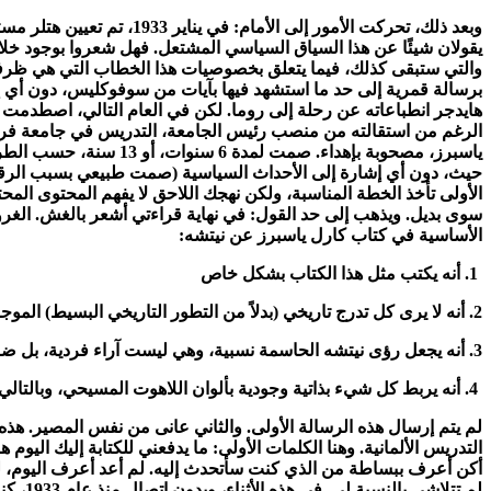
وبعد ذلك، تحركت الأمور إ
يقولان شيئًا عن هذا السياق السياسي المشتعل. فهل شعروا بوجود خلاف
والتي ستبقى كذلك، فيما يتعلق بخصوصيات هذا الخطاب التي هي ظرفية
هايدجر انطباعاته عن رحلة إلى روما. لكن في العام التالي، اصطدمت
حيث، دون أي إشارة إلى الأحداث السياسية (صمت طبيعي بسبب الرقاب
الأولى تأخذ الخطة المناسبة، ولكن نهجك اللاحق لا يفهم المحتوى المحت
الأساسية في كتاب كارل ياسبرز عن نيتشه:
1. أنه يكتب مثل هذا الكتاب بشكل خاص
2. أنه لا يرى كل تدرج تاريخي (بدلاً من التطور التاريخي البسيط) الموجود في أعمال نيتشه ويبحث بشكل عشوائي في كتابات شبابه وفي كتابات الفترة المتأخرة عن مقاطع يضعها غايةً لنهاية
3. أنه يجعل رؤى نيتشه الحاسمة نسبية، وهي ليست آراء فردية، بل ضرورات الميتافيزيقا الغربية
4. أنه يربط كل شيء بذاتية وجودية بألوان اللاهوت المسيحي، وبالتالي لا يعد قرارًا ولا يعترف بما هو قرار نيتشه نفسه في تاريخ حقيقة الوجود.
التدريس الألمانية. وهنا الكلمات الأولى: ما يدفعني للكتابة إليك الي
أكن أعرف ببساطة من الذي كنت سأتحدث إليه. لم أعد أعرف اليوم، لك
لم تت