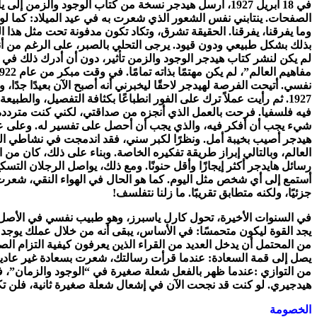
في 18 أبريل 1927، أرسل هيدجر نسخة من كتاب الوجود و
الصفحات. ينتابني نفس الشعور الذي شعرت به في عيد الميلاد: كما لو 
وما يفرقنا، يفرقنا. الحقيقة تشرق، وتكاد تكون مدفونة تحت مثل هذا ال
بذلك بشكل طبيعي ودون قيود. يرجى التحلي بالصبر، على الرغم من أنك
لم يكن لنشر كتاب هيدجر الوجود والزمن تأثير، دون أن أدرك ذلك في 
نفسي. أتيحت الفرصة لهيدجر لاحقًا ليخبرني أنه أصبح الآن بعيدًا جدًا
1927. ثم رأيت عملاً ترك على الفور انطباعًا بكثافة التفصيل، والطبي
فيه فلسفيا. فرحت بالعمل الذي أنجزه من صداقتي، لكني كنت مترددة 
شيء يجب أن أفكر فيه، والذي يجب أن أحصل على تفسير له. وعلى عكس م
هيدجر أصيب بخيبة أمل. ونظرًا لكبر سني، فقد اندمجت في نشاطي الف
العالم، وبالتالي إبراز طريقة تفكيره الخاصة. وبناء على ذلك، كان من ا
رسائل هايدجر أكثر إيجازًا وأقل حنونًا. ومع ذلك، يواصل الرجلان ال
أستمع إلى أي شخص مثل اليوم. كما هو الحال في الهواء النقي، شعرت بال
جزئيًا، ولكنه متطابق تقريبًا. ما زلنا نتفلسف!
في السنوات الأخيرة، تحول كارل ياسبرز، وهو طبيب نفسي في الأصل، إل
يجد القوة ليكون متحمسًا: في الأساس، يبقى أنه من خلال عملك يوجد 
من المحتمل أن يدخل العديد من القراء الذين يعرفون كيفية التزام ال
يصل إلى قمة السعادة: عندما قرأت رسالتك، شعرت بسعادة غير عادية 
من التوازي :عندما ظهر بالفعل شعلة صغيرة في “الوجود والزمان”، فق
هيدجيري. لو كنت قد نجحت الآن في إشعال شعلة صغيرة ثانية، فلن تكو
الخصومة