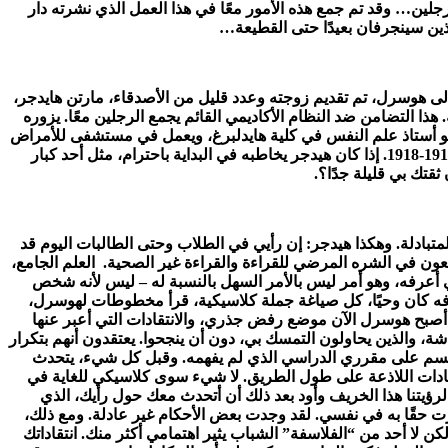
: أكثر من 150 رسالة، والتي توفر رؤية قيمة لشخصية الرجلين… وقد تم جمع هذه الأمور معًا في هذا العمل الذي نشرته دار
ذين سينجرفان بعيدًا حتى القطيعة…
إلى هوسرل، تم تقديم زوجته وعدد قليل من الأصدقاء، مارتن هايدجر،
لتضامن ضد النظام الأكاديمي القائم يجمع الرجلين معًا. يزوره
برز حينها يبلغ من العمر 37 عامًا. وهو يكبر هيدجر بست سنوات، وهو أستاذ علم النفس في كلية هايدلبرغ، ويعمل في مستشفى للأمراض
النفسية في المدينة. أما هيدجر فهو أستاذ الفلسفة في جامعة فريبورغ: لقد عاد لتوه إلى التدريس، بعد أن تم تعبئته لمدة عامين خلال حرب 1914-1918. إذا كان هيدجر يخاطبه في البداية باحترام، مثل أحد كبار
قتك بي قليلة جدًا؟.
متبادلة. وهكذا هيدجر: إن رأيي في الطلاب وحتى الطالبات اليوم قد
عون في الشره المرضي للقراءة والقراءة غير الصحية. العلم الجامع،
ي أعرفه، وهو أمر ليس بالأمر السهل بالنسبة له – ليس لأنه شخص
 تافه كان وحيًا، كل صياغة جملة كلاسيكية، قرأ مخطوطات لهوسرل،
قد أصبح هوسرل الآن موضع رفض جذري، والانتقادات التي أعبر عنها
شة، والذين يحاولون التمسك بي، دون أن ينجحوا. يعتقدون أنهم بتكرار
يقسم على مقرري الدراسي الذي لم يفهمه. وقبل كل شيء، يتحدث
قادات اللاذعة على طول الطريق. لا شيء سوى كلاسيكي للغاية في
 لرؤيتنا هذا الخريف وأود بعد ذلك أن أتحدث معك حول رأيك، الذي
أثرت حقًا به في نفسي. لقد وجدت بعض الأحكام غير عادلة. ومع ذلك،
ا أحد من “الفلاسفة” الشباب يثير اهتمامي أكثر منك. انتقاداتك