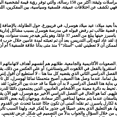
حافظ مارتن هيدجر وكرل ياسبرز من عام 1920 إلى عام 1963، على مراسلات وثيقة
: فهي تكشف عن اختلافات عميقة، فلسفية وسياسية، بين المفكرين، الل
أ بعيد ميلاد: عيد ميلاد هوسرل، في فريبورغ. حول الطاولة، بالإضافة 
 قضية طالب تم رفض قبوله في مدرسة هوسرل بسبب مشاكل إدارية. هذا ا
كارل ياسبرز وتتقوى الصداقة بينهما وتبدأ المراسلات بينهما. كان كارل ياس
مكن أن لا تعطيني لقب “أستاذ”؟ منذ متى بدأنا علاقة فلسفية؟ أم أن ث
صعوبات الأكاديمية والجامعية. طلابهم هم أنفسهم أهداف لاتهاماتهم ال
استقروا بالفعل في اللاهوت البروتستانتي) أو على العكس من ذلك، يق
صل الدراسي الثاني الذي يقضيه كل منا هنا – لا أستطيع أن أقول إنن
 أصيل تماما. عندما وصل هذا الصيف، أصبح متحمسًا تمامًا لهوسرل، كل
 بداية هذا الفصل الدراسي، لا بد أن شيئًا ما قد حدث بين الرجلين؛ ل
يط به دائرة معينة من الأشخاص العاديين، الذين يجتمعون دائمًا للدرد
يهم. كما هو الحال في الفصل الدراسي الأخير مع هوسرل، فهو الآن 
سفان عندما يتم منحها لمنافس أكثر سعادة، ويوجهان إليه بعض الانت
ية لكارل ياسبرز. تم نقله: أتمنى أن تكون جادًا عندما تتحدث عن القدوم
ا، هو التعليق الذي يحفر عميقًا في جذور ما يُفكر فيه. ولهذا السبب ت
من خلال السؤال والجواب بدلاً من التصميم في شكل عرض تقديمي. لكن ل