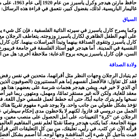
غاليمار الباريسية. لذلك، بفضول كبير، نتعمق في قراءة هذه الرسائل
السياق
وكما يصرح كارل ياسبرز في سيرته الذاتية الفلسفية ، فإن كل شيء يبد
على أنهم الطفل الظاهري لكارل ياسبرز وزوجته. يتعاطف الرجلان مع
السن، فإن كارل ياسبرز يريحه بروح الدعابة: ملاحظة أخرى: هل من الم
ولادة الصداقة
ثم يتبادل الرجلان وجهات النظر مثل أقرانهما، متحدين في نفس رفض ال
فقد كل تفاؤل: فالأفضل أنفسهم إما هم المستنيرون (الصوفيون الذين 
أي الذي لا خير فيه. ويشن هيدجر هجمات شرسة على بعضهم: هذا هو الف
معقد للغاية، ولكن لأنه غير مستقر تمامًا، ومهمل، ومتهور. ربما غير
نسخها ولم يترك جانبه أبدًا، حتى أنه خطط لعمل فلسفي حول اللغة. في
تؤخذ بشكل طفولي من جانب واحد. ولا يوجد شيء مفهوم تقريبًا هناك. تح
الجمل من دروسي قد فازوا. لكنهم لا يلاحظون مدى إحكام سيطرتي عل
الرجلان عن “كرة” التعيينات، على أمل الحصول على منصب معين، ويتأ
مهنة الجامعة. كما يكتب هيدجر وصفًا نقديًا لعلم نفس المفاهيم العالم
قرأته الآن عن كثب. في رأيي، تعليقك، من بين كل التعليقات التي قرأته
قمت بتأجيل كل شيء إلى المناقشة وجهاً لوجه. أنا أصمم بشكل أفضل 