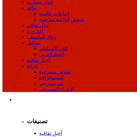
حوار مسارب
نوافذ
إبداعات عالمية
نصوص إبداعية مترجمة
جدل ثقافي
أخذ و رد
رواق الواسطي
تشكيل
الفن التشكيلي
الخط العربي
أخبار ثقافية
الركح
نصوص مسرحية
السينوغرافيا
نقد مسرحي
الإخراج المسرحي
تصنيفات
أخبار ثقافية