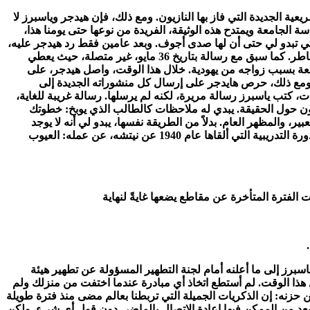
عد الانتخابات التشريعية الجديدة التي فاز بها النازيون. ومع ذلك، فإن هيدجر وياسبرز لا
الجامعة ويمتدح هذه الوثيقة، الفريدة من نوعها حتى يومنا هذا،
ي تبدو لي حتى أن لها صدى أجوف. وبعد عامين فقط رد هيدجر عليه،
برسالة قمرية إلى حد ما استشهد فيها بآيات من سوفوكليس، دون أي إشارة إلى الأحداث السياسية التي كانت مشتعلة رغم ذلك – صعود المخاطر. كما سبق مع رسالة بتاريخ 36 مايو، غير متصلة، حيث يعطي
معة بسبب زواجه من يهودية. خلال هذا الوقت، واصل هيدجر، على
 الرسالة المؤرخة 36 مايو هي الأخيرة؛ ثم يبدأ صمت طويل؛ ومع ذلك، حرص هايدجر على إرسال كل منشوراته الجديدة إلى
1 سنة، حسب الطريقة التي تريد أن تقولها بها. في الواقع، في عام 42، في ذروة الاضطرابات، كتب ياسبرز رسالة مريرة، لكنه لم يرسلها. رسالة غريبة للغاية،
ون حول الحقيقة. يبدي له ملاحظات كالطالب الذي يوبخ: خطوتك
 والمظهر العام. بدلاً من الطريقة نفسها، يبدو لي أنه لا يوجد
سوى بديل. ويذهب إلى حد القول: في نهاية قراءتي أشعر بالغش. الغرور مجروح؟ من المحتمل أن يكون ياسبرز قد قرأ ما قاله هيدجر، في الدورة التدريبية التي ألقاها عام 1940 عن نيتشه، عن عمله: العيوب
في عام 1946، في سياق سياسي مختلف تماما. يعود فيها ياسبرز إلى ما أعلنه أمام لجنة التطهير المسؤولة عن تطهير هيئة
كل هذا الوقت. لم أستطع اتخاذ أي مبادرة عندما اختفت من منزلك ولم
زنه: إن الذكريات الجميلة التي تربطنا بعالم مضى منذ فترة طويلة
طيعة فعلية، منذ اللحظة التي لم يعد من الممكن فيها إعادة الاتصال بالماضي دون قول أي شيء. ولكن