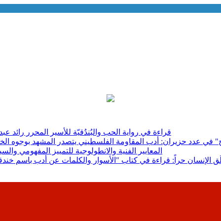
قراءة في رواية الحب والبُندُقيّة للأسير المحرر رائ
اح" في عدد حزيران: أدب المقاومة الفلسطيني يتصدر المشهد بوجوه ال
المعايير الفنية والانطولوجية للتمييز المفهومي والس
لَق الإنسان حراً: قراءة في كتاب "الأسوار والكلمات عن أدب باسم خ