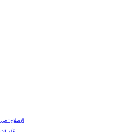
“الإصلاح” في
خُلَق ال