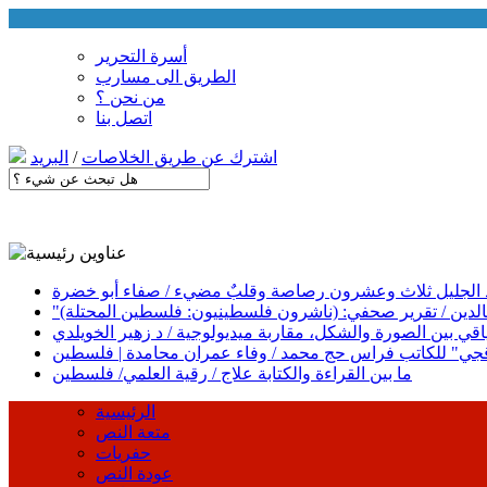
أسرة التحرير
الطريق الى مسارب
من نحن ؟
اتصل بنا
اشترك عن طريق الخلاصات
/
البريد
د عبد الجليل ثلاث وعشرون رصاصة وقلبٌ مضيء / صفاء أبو خضرة
خالدين / تقرير صحفي: (ناشرون فلسطينيون: فلسطين المحتلة)
ياقي بين الصورة والشكل، مقاربة ميديولوجية / د زهير الخويلدي
ندقجي" للكاتب فراس حج محمد / وفاء عمران محامدة | فلسطين
ما بين القراءة والكتابة علاج / رقية العلمي/ فلسطين
الرئيسية
متعة النص
حفريات
عودة النص