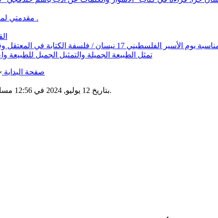
مقدمتي لمجموعتي : لمن ستغني النوارس أوجاعها / نور الدين طيبي .
الق
بة يوم الأسير الفلسطيني 17 نيسان / فلسفة الكتابة في المعتقل وقراءة في سوسيولوجيا أدب الحرية / ناشرون فلسطينيون
تمثل الطبيعة الجميلة والتمثيل الجميل للطبيعة واعا
صفحة البداية
»
عدد المشاهدات : 738.
بتاريخ 12 يوليو, 2024 في 12:56 مساء | مصنفة في