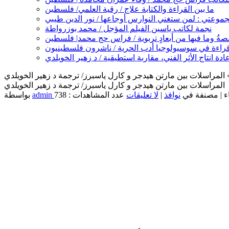
ما بين القراءة والكتابة علاج / رقية العلمي/ فلسطين
نجمة لكاتب ياسين الفيلم المؤجل / محمد بوزرواطة
صةُ وما فيها من أبعادٍ تربوية / فراس حج محمد| فلسطين
دة انتاج الأثر الفني، مقاربة استطيقية / د زهير الخويلدي
 المراسلات بين مارتن هيدجر و كارل ياسبرز/ ترجمة د زهير الخويلدي
المراسلات بين مارتن هيدجر و كارل ياسبرز/ ترجمة د زهير الخويلدي
نوافذ
|
لا تعليقات
admin
بواسطة