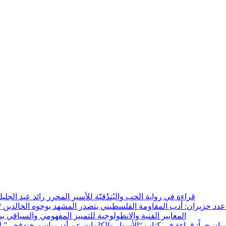
قراءة في رواية الحب والبُندُقيّة للأسير المحرر رائد عبد 
 عدد حزيران: أدب المقاومة الفلسطيني يتصدر المشهد بوجوه الخالدين
المعايير الفنية والانطولوجية للتمييز المفهومي والسياقي ب
إنسان حراً: قراءة في كتاب “الأسوار والكلمات عن أدب باسم خندقجي