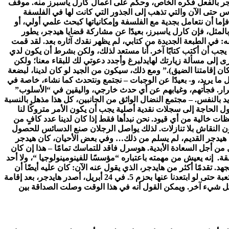
هايدجر بالفعل فكره الخاص، وحكم على أعمال كارل ياسبرز منه. موقف
مارس حتى الآن والتي تذهب إلى الجذور التي كانت لها في الفلسفة
إما أن نتعامل بجدية مع الفلسفة وإمكانياتها كبحث علمي أولي، أو
لمثل، فإن كارل ياسبرز، بعيدًا عن مشاركة قضايا هيدجر، يطور
: في الطبعة الجديدة من كتابي، لم يظهر نقدك آثاره بعد. لقد قمت
يجب أن أكتب كتابًا آخر. أنا مستعد لذلك، ولكن بشرط أن يكون لدي
ى إلى مسألة زيارتك لهايدلبرغ وأجدد دعوتي لك للبقاء معنا؛ ولكن
ن إقامتنا الضيق).” ومع ذلك، سيكون من الجيد لو كان لدينا، لبضعة
ما يريد، و- بعيدًا عن الوجبات – نجتمع ونتحدث كما نشاء، خاصة في
مرار. فجأتهم، وغيابهم عن أي حدث خارجي، واليقين في “الأسلوب”
يد بالنفس. – مجتمع النضال الواثق من الجانبين، كل هذا مذهل بالنسبة
ل الحاجة إلى سجلات نقدية أصلية يجب أن يكون الأمر متروكًا لنا
ت خالية من أي قيود. نحن نبدأها فقط إذا كان لدينا عدد كافٍ من
 النقاش بلا تنازلات. لذلك يواصل الرجلان صنع الدسائس للحصول
تاذ هيدجر القديم، لم يسلم من ذلك… وفي بعض الأحيان، كان هيدجر
ن أجل السعادة الأبدية. هوسرل فاقد للتماسك تمامًا – هذا إن كان
ة. إنه يعيش من مهمته باعتباره “مؤسسًا للفينومينولوجيا “، ولا أحد
. تقدمًا أكثر من هايدجر، الذي يقول عنه الآن: كان عليه أيضًا أن
يدرس ولم يكن بإمكانه الذهاب إلى مدرستي، وإلا فإنه سيكون أكثر تقدمًا – وهذا ما سيوصل العالم إلى برلين اليوم. ويختتم: مثل هذه البيئة متعبة حتى لو ابتعدنا عنها بحزم 5. في 24 أبريل، أصدر هايدجر، بعد إقامة
 الذي عليه يعتمد كل شيء آخر. ويمكن القول أنه في هذا الوقت وصلت الصداقة بين