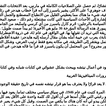
لى الأمام: في يناير 1933، تم تعيين هتلر مستشارًا، ثم حصل على الصلاحيات الكاملة في مارس، ب
 جوهري؟ على الأكثر، يشير ياسبرز إلى أنه قرأ خطاب هيدجر في رئاسة 
، شيء ما هناك مما يعطيني القليل من الانطباع المصطنع والجمل الت
 السياسة بالرجلين: حُرم كارل ياسبرز من أي كرسي واستُبعد من الجا
الرغم من استقالته من منصب رئيس الجامعة، التدريس في جامعة فريبورغ. هذه
ياسبرز، مصحوبة بإهداء. صمت لمدة 6 سنوات، أو 3
ة)، يعرب عن خيبة أمله بشأن مقال أرسله إليه هايدجر: عقيدة أفلاط
مل ويفتقر إلى الطريقة، في مكانه يضع فقط ترتيب العرض، وشكل التعبير،
لم يتم إرسال هذه الرسالة الأولى. والثاني عانى من نفس المصير. هذه المرة كتبت 
وم هو رغبتي التي طال أمدها في أن أقول لك كلمة واحدة على الأقل بعد 
ن يبدو لي أنه كان هناك ما يكفي من الصمت. وقبل كل شيء، يعبر عن ح
لاشى بالنسبة لي. في هذه الأثناء، وبدون اتصال منذ عام 1933، كنا نعيش في عوالم مختلفة. وتبع ذلك ق