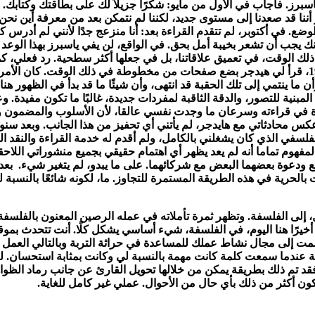
الزمن إلى ياسبرز. فأجاب في الأول من مايو: شكرًا جزيلاً لك على بطاقتك 
أننا قد صعدنا إلى مستوى جديد، لكننا لم نتمكن بعد من معرفة أين نحن
وضع. في أكتوبر، لم تتقدم القراءة بعد: أنا منزعج جدًا لأنني لم أدرس ك
 يجب أن تشعر بخيبة أمل بحق. في الواقع، لن يفي ياسبرز بهذا الوعد 
ذلك الوقت، في تعميق علاقاتنا، بل في جعلها أكثر سطحية. رد فعلي، ك
مفاهيم العالم”، لم يكن مهتمًا بذاته تمامًا. في وقت مبكر من عام 1922، قرأ لي هيدجر بضع صفحات من 
، وأن ما ينتمي إلى تلك الحقبة قد انتهى، وأن شيئًا ما قد بدأ في الظهو
عة المبنية للتصور، والدقة الثاقبة لمفردات جديدة، غالبًا ما تكون مفيدة.
في قراءته وسرعان ما وجدت نفسي عالقا، لأن الأسلوب والمضمون وطري
حادثاتي مع هايدجر، لم يأتني أي تحفيز من هذا الجانب. وبعد سنوات، 
لسفي الذي كان يشغلني بالكامل، ولم أقدم له خدمة القراءة والنقد ا
لمفهوم تماما أنه لم يعد يظهر أي اهتمام حقيقي بجميع منشوراتي اللاحقة.
تسكع ودعوة بعضهما البعض مع شركائهما. على ما يبدو، لم يتغير شيء. 
حرية في هذه الطريقة المستمرة للتجاوز. ما، لكونه شائعًا بالنسبة لنا،
ى الفلسفة. وتظهر ثمرة تأملاته في عمله الرصين المعنون بالفلسفة. أ
أخيرًا هنا اليوم، في الفلسفة، شيء أساسي يشكل كلًا. أنت تتحدث بم
صمت إلى مجال نشاط عملك للمساعدة في حراثة التربة وبالتالي العمل عل
عندما سمعت كلمة كانت مهمة بالنسبة لي وكانت بمثابة استحسان. ليس
د تم ذلك بطريقة يمكن من خلالها تحويل القارئ عن جانب رماد الظواه
ن أكثر من ذلك بأي حال من الأحوال. عملي غير كامل للغاية.