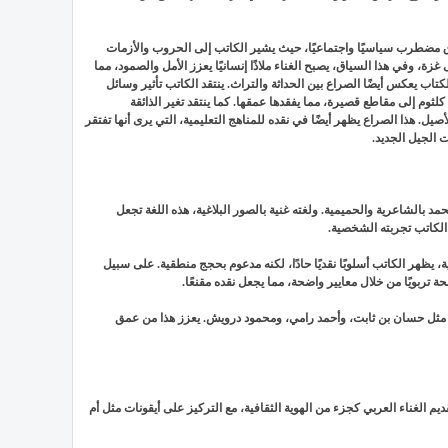
ق مضطرب سياسيًا واجتماعيًا، حيث يشير الكاتب إلى الحروب والأزمات
، وفي هذا السياق، يصبح الغناء ملاذًا إنسانيًا يعزز الأمل والصمود، مما
تاب يعكس أيضًا الصراع بين الحداثة والتراث. ينتقد الكاتب تأثير وسائل
لثوم إلى مقاطع قصيرة، مما يفقدها عمقها. كما ينتقد تغير الذائقة
صيل. هذا الصراع يظهر أيضًا في نقده للمناهج التعليمية، التي يرى أنها تفتقر
ت الجيل الجديد.
د بالشاعرية والحميمية. ولغته غنية بالصور البلاغية، هذه اللغة تجعل
الكاتب تجربته الشخصية.
ية، يظهر الكاتب أسلوبًا نقديًا حادًا، لكنه مدعوم بحجج منطقية. على سبيل
حة تربويًا من خلال معايير واضحة، مما يجعل نقده مقنعًا.
ب مثل حسان بن ثابت، وأحمد رامي، ومحمود درويش. يعزز هذا من عمق
قديم الغناء العربي كجزء من الهوية الثقافية، مع التركيز على أيقونات مثل أم