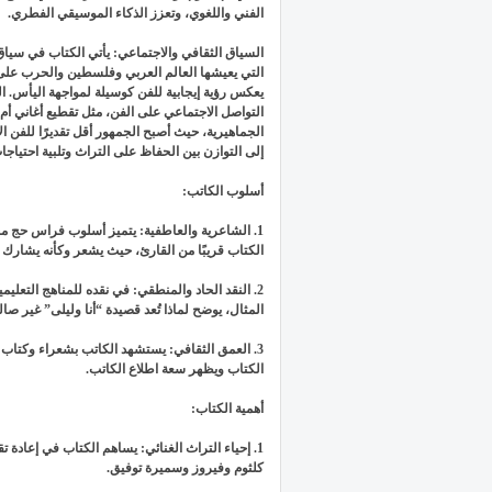
الفني واللغوي، وتعزز الذكاء الموسيقي الفطري.
السياق الثقافي والاجتماعي: يأتي الكتاب في سيا
التي يعيشها العالم العربي وفلسطين والحرب على غزة
يعكس رؤية إيجابية للفن كوسيلة لمواجهة اليأس. الك
التواصل الاجتماعي على الفن، مثل تقطيع أغاني أم ك
الجماهيرية، حيث أصبح الجمهور أقل تقديرًا للفن الأ
إلى التوازن بين الحفاظ على التراث وتلبية احتياجا
أسلوب الكاتب:
1. الشاعرية والعاطفية: يتميز أسلوب فراس حج محم
الكتاب قريبًا من القارئ، حيث يشعر وكأنه يشارك 
2. النقد الحاد والمنطقي: في نقده للمناهج التعليم
المثال، يوضح لماذا تُعد قصيدة “أنا وليلى” غير صال
3. العمق الثقافي: يستشهد الكاتب بشعراء وكتا
الكتاب ويظهر سعة اطلاع الكاتب.
أهمية الكتاب:
1. إحياء التراث الغنائي: يساهم الكتاب في إعادة ت
كلثوم وفيروز وسميرة توفيق.