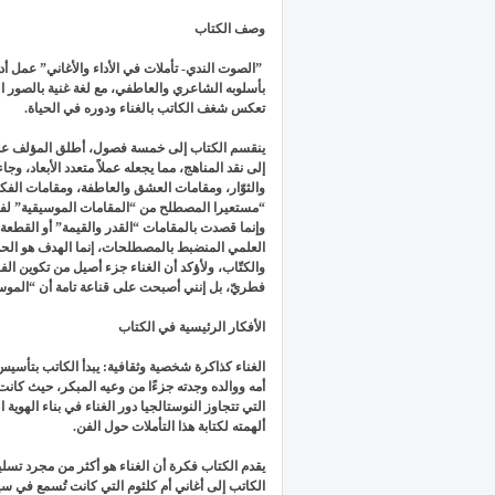
وصف الكتاب
”الصوت الندي- تأملات في الأداء والأغاني” عمل أدبي
بأسلوبه الشاعري والعاطفي، مع لغة غنية بالصور البلا
تعكس شغف الكاتب بالغناء ودوره في الحياة.
ينقسم الكتاب إلى خمسة فصول، أطلق المؤلف عل
إلى نقد المناهج، مما يجعله عملاً متعدد الأبعاد، 
والثوّار، ومقامات العشق والعاطفة، ومقامات الف
“مستعيرا المصطلح من “المقامات الموسيقية” لفظي
وإنما قصدت بالمقامات “القدر والقيمة” أو القطعة
العلمي المنضبط بالمصطلحات، إنما الهدف هو الح
والكتّاب، ولأؤكد أن الغناء جزء أصيل من تكوين الف
فطريّ، بل إنني أصبحت على قناعة تامة أن “الموسي
الأفكار الرئيسية في الكتاب
الغناء كذاكرة شخصية وثقافية: يبدأ الكاتب بتأسي
أمه ووالده وجدته جزءًا من وعيه المبكر، حيث كانت
التي تتجاوز النوستالجيا دور الغناء في بناء الهوية
ألهمته لكتابة هذا التأملات حول الفن.
يقدم الكتاب فكرة أن الغناء هو أكثر من مجرد تسلي