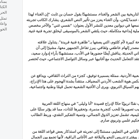
الكتا
الحر
التاريخية بين الشعر والغناء، مستشهدًا بقول حسان بن ثابت “إن الغناء لهذا
تمثل 
ندما يُلحن، وأن الغناء يعزز من تأثير النص الشعري. يشارك الكاتب تجربته
واعاد
عها في ديوانين معدين للنشر الأول بعنوان: “نفسي غني” والآخر مخصص
الخوي
لية إبداعية متكاملة، حيث يلتقي الشعر بالموسيقى ليخلق تجربة فنية غنية.
بيرة لأم كلثوم، التي يصفها بـ”ظاهرة فنية فريدة”. يتناول علاقته
مصدر إلهام عاطفي وثقافي. يبرز تفاعل الجمهور معها، مشيرًا إلى أن
ني الحديثة. يناقش أيضًا حضورها في الأدب، مستشهدًا بآراء إدوارد سعيد،
 التعامل الحديث مع أغانيها عبر وسائل التواصل الاجتماعي، حيث تُختصر
شعبية الأردنية، ممثلة بسميرة توفيق، كجزء من التراث الثقافي، ويدافع عن
ها تعكس هوية الشعب الأردني المضياف. منتقداً بشدة الهجوم على هذا الإدراج،
م السياق التربوي. ويرى أن الأغنية الشعبية تحمل قيمًا وطنية واجتماعية،
قدًا تربويًا حادًا لإدراج قصيدة “أنا وليلى” في منهاج اللغة العربية
بب تصويرها للحب كتجربة مدمرة، وتحقيرها للذات، مما قد يؤثر سلبًا على
ليمية، تشمل تعزيز الذوق الجمالي، وتنمية التفكير النقدي، وربط الطالب
 تحكيم علمي وتربوي صارم.
لأغاني في التعليم، مستندًا إلى تجربته في استذكار بعض قواعد اللغة من
ويقترح تدريس النحو والبلاغة عبر الأغاني الراقية، لأنها تجمع بين الجمال