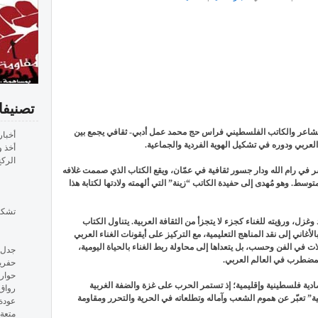
تصنيف
 للشاعر والكاتب الفلسطيني فراس حج محمد عمل أدبي- ثقافي يجمع بين
أخبار
العربي ودوره في تشكيل الهوية الفردية والجماعية.
أخذ و
الرك
ر في رام الله ودار جسور ثقافية في عمّان، ويقع الكتاب الذي صممت غلافه
 صفحة من القطع المتوسط. وهو مُهدى إلى حفيدة الكاتب “زينة” التي ألهمته ولادتها لكتابة هذا
تشكي
، ورؤيته للغناء كجزء لا يتجزأ من الثقافة العربية. يتناول الكتاب
اني إلى نقد المناهج التعليمية، مع التركيز على أيقونات الغناء العربي
لات في الفن وحسب، بل يتعداها إلى محاولة ربط الغناء بالحياة اليومية،
جدل 
المضطرب في العالم العربي.
حفري
حوار
ية فلسطينية وإقليمية؛ إذ تستمر الحرب على غزة والضفة الغربية
رواق
” تعبّر عن هموم الشعب وآماله وتطلعاته في الحرية والتحرر ومقاومة
عودة
متعة