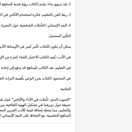
2. نقد تربوي بناء: يقدم الكتاب رؤية نقدية للمناهج التعليمية، مما يجعله مرجعًا لصانعي السياسات التربوية.
3. ربط الفن بالتعليم: فكرة استخدام الأغاني في التعليم تُعد إضافة مبتكرة، يمكن أن تُلهم تطوير المناهج.
4. البعد الإنساني: التأملات الشخصية حول التجربة الشخصية للكاتب تجعل الكتاب عملاً إنسانيًا يربط بين الفن والحياة.
التأثير المحتمل:
يمكن أن يكون للكتاب تأثير كبير في الأوساط الأدبية
في الأدب: يُعيد الكتاب الاعتبار للغناء كجزء من ا
في التعليم: نقد الكاتب للمناهج قد يدفع إلى إعاد
في المجتمع: الكتاب يعزز الوعي بأهمية التراث الغ
الخاتمة
“الصوت الندي- تأملات في الأداء والأغاني” عمل 
عميقة حول دورهما في تشكيل الهوية الثقافية. من خ
والتعليم، مما يجعله إضافة قيمة للأدب العربي المعا
المناهج التعليمية، مع الحفاظ على البعد الإنساني