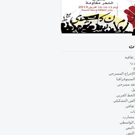
ات
 ثقافية
 رد
ح
الإخراج المسرحي
السينوغرافيا
نقد مسرحي
ل
الخط العربي
الفن التشكيلي
ثقافي
ات
 مسارب
 الواسطي
 النص
 النص