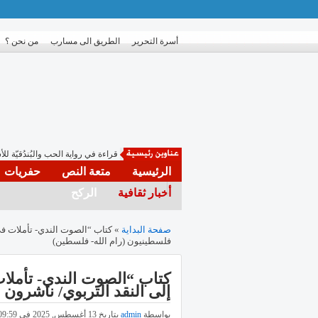
أسرة التحرير
الطريق الى مسارب
من نحن ؟
"الإصلاح" في عد
الرئيسية
متعة النص
حفريات
أخبار ثقافية
الركح
صفحة البداية
» كتاب “الصوت الندي- تأملات في 
فلسطينيون (رام الله- فلسطين)
كتاب “الصوت الندي- تأملات 
إلى النقد التربوي/ ناشرون
بواسطة
admin
بتاريخ 13 أغسطس, 2025 في 09:59 مساء | مصنفة في