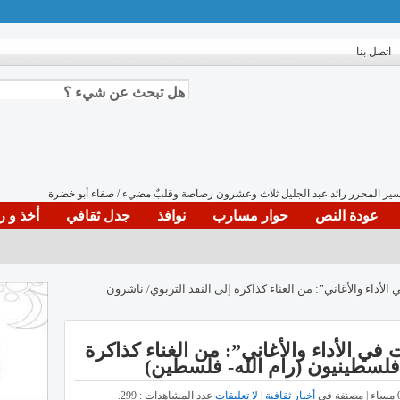
اتصل بنا
عودة النص
حوار مسارب
نوافذ
جدل ثقافي
أخذ و ر
الأداء والأغاني”: من الغناء كذاكرة إلى النقد التربوي/ ناشرون
في الأداء والأغاني”: من الغناء كذاكرة
 فلسطينيون (رام الله- فلسطين)
أخبار ثقافية
|
لا تعليقات
عدد المشاهدات : 299.