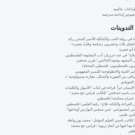
إبداعات عالمية
نصوص إبداعية مترجمة
لتدوينات
 في رواية الحب والبُندُقيّة للأسير المحرر رائد
الجليل ثلاث وعشرون رصاصة وقلبٌ مضيء /
 أبو خضرة
لاح” في عدد حزيران: أدب المقاومة الفلسطيني
 المشهد بوجوه الخالدين / تقرير صحفي:
رون فلسطينيون: فلسطين المحتلة)
يير الفنية والانطولوجية للتمييز المفهومي
اقي بين الصورة والشكل، مقاربة ميديولوجية / د
الخويلدي
 الإنسان حراً: قراءة في كتاب “الأسوار والكلمات
دب باسم خندقجي” للكاتب فراس حج محمد /
 عمران محامدة | فلسطين
ن القراءة والكتابة علاج / رقية العلمي/ فلسطين
تي لمجموعتي : لمن ستغني النوارس أوجاعها /
لدين طيبي .
لكاتب ياسين الفيلم المؤجل / محمد بوزرواطة
ُ وما فيها من أبعادٍ تربوية / فراس حج محمد|
طين