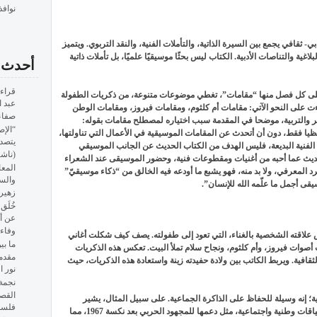
نوافذ
- ثقافي يجمع بين السيرة الذاتية، والتأملات الفنية، والنقد التربوي. ويتميز
غية والتناصات الأدبية. الكتاب ليس بحثًا موسيقيًا علميًا، بل تأملات ذاتية
أحدث ا
قراءة
ى كل فصل منها “مقامات”، تغطي موضوعات متنوعة، من ذكريات الطفولة
عبد 
وجاءت على النحو الآتي: مقامات أم كلثوم، ومقامات فيروز، ومقامات الوطن
صفاء
كر والتربية، موضحا في المقدمة سبب اختياره لمصطلح مقامات بقوله:
“الإص
ا فقط، دون أن أتحدث عن المقامات الموسيقية في الأعمال التي تناولتها،
يتصدر
 الفنية البديعة، فليس الهدف من الكتاب الحديث عن الجانب الموسيقي
(ناش
ديث عما أحبه من أغنيات ومقطوعات فنية، وحضور الموسيقى عند الشعراء
المعا
رد المعرفي، ولا بد منه، فهو يشبع ما أودعه فيه الخالق من “ذكاء موسيقيّ”
والسي
قى أجمل ما علّمه الله للإنسان”.
زهير 
خُلَق
عن أ
وفاء
س علاقته الشخصية بالغناء، التي تعود إلى طفولته. يصف كيف شكلت أغاني
ما بي
 أصوات فيروز، وأم كلثوم، ونجاح سلام تملأ البيت. تعكس هذه الذكريات
مقدم
 الثقافية. ويربط الكاتب بين ولادة حفيدته زينة واستعادة هذه الذكريات، حيث
نور ا
نجمة 
القصة
ة؛ إنه وسيلة للحفاظ على الذاكرة الجماعية. على سبيل المثال، يشير
فلس
الكاتب إلى أغاني أم كلثوم التي كانت تُسمع في سياقات وطنية واجتماعية، مثل دعمها للمجهود الحربي بعد نكسة 1967، مما