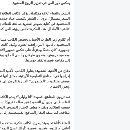
يعكس دور الفن في تعزيز الروح المعنوية.
الشعر والغناء علاقة متكاملة: يؤكد الكاتب العلاقة 
الشعر مضمارُ”. يرى أن الشعر يكتسب حياة جديدة ع
الشخصية في كتابة نصوص شعرية صالحة للغناء، جم
لأناشيد الأطفال. هذه الفكرة تعكس رؤيته للفن كعم
أم كلثوم رمز الطرب الأصيل: يخصص الكاتب مساحة ك
الشخصية بأغانيها، التي رافقته لعقود، وكيف كانت 
جمهورها كان مثقفًا ومتزناً، على عكس جمهور الأغا
ومحمود درويش، وفدوى طوقان وأنسي الحاج، وينتقد
إلى مقاطع قصيرة تفقد جوهرها.
دفاع عن الأغنية الشعبية: يتناول الكاتب الأغنية ال
إدراجها في المناهج التعليمية الأردنية، معتبرًا أن
فيصف منتقديه بـ”المتنمرين” الذين يفتقرون إلى فه
وتعزز الانتماء.
نقد تربوي للمناهج- قصيدة “أنا وليلى”: يقدم الكاتب ن
الفلسطيني. يرى أن القصيدة غير صالحة تربويًا بس
نفسية الطلاب. ويقترح معايير لاختيار النصوص التع
بثقافته. كما ينتقد افتقار المناهج الفلسطينية إلى
الغناء كأداة تعليمية: يطرح الكاتب فكرة استخدام ا
أغاني أم كلثوم، وتحديدا قصيدة “أراك عصيّ الدمع”. 